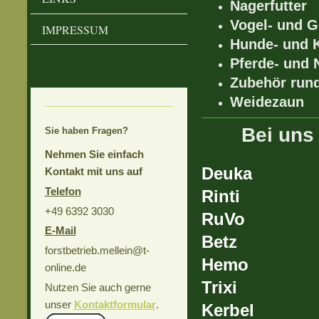
Nagerfutter
Vogel- und G
IMPRESSUM
Hunde- und 
Pferde- und N
Zubehör rund
Weidezaun
Bei uns
Sie haben Fragen?
Nehmen Sie einfach
De
Kontakt mit uns auf
Telefon
Rint
+49 6392 3030
RuV
E-Mail
Betz
forstbetrieb.mellein@t-
Hemo
online.de
Trix
Nutzen Sie auch gerne
unser
Kontaktformular
.
Kerb